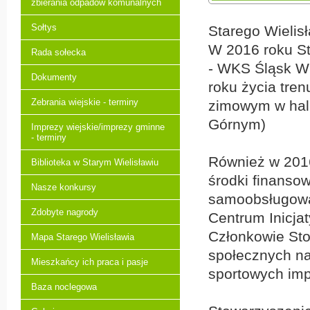
zbierania odpadów komunalnych
Sołtys
Starego Wielis
W 2016 roku St
Rada sołecka
- WKS Śląsk Wro
Dokumenty
roku życia tren
Zebrania wiejskie - terminy
zimowym w hali
Górnym)
Imprezy wiejskie/imprezy gminne
- terminy
Również w 2016
Biblioteka w Starym Wielisławiu
środki finanso
Nasze konkursy
samoobsługowa 
Zdobyte nagrody
Centrum Inicja
Członkowie Sto
Mapa Starego Wielisławia
społecznych na 
Mieszkańcy ich praca i pasje
sportowych imp
Baza noclegowa