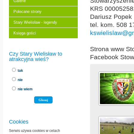
Stowarzyszenie
Galerie
KRS 00005258
Polecane strony
Dariusz Popek
Stary Wielisław - legendy
tel. kom. 508 
kswielislaw@g
Księga gości
Strona www Sto
Czy Stary Wielisław to
Facebook Stow
atrakcyjna wieś?
tak
nie
nie wiem
Cookies
Serwis używa cookies w celach