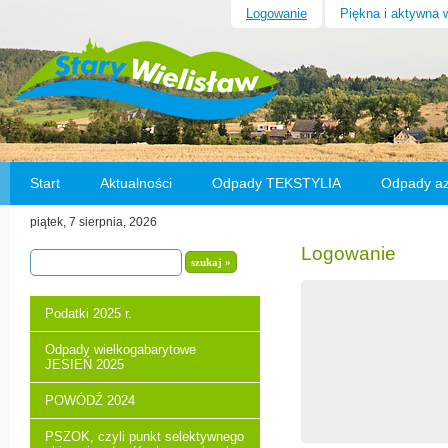
Logowanie
Piękna i aktywna 
Start
Aktualności
Odpady TEKSTYLIA
Odpady a
piątek, 7 sierpnia, 2026
Wybory na Sołtysa w Starym Wielisławiu
Odnowa 
Logowanie
Podatki 2025 r.
Odpady wielkogabarytowe
JESIEŃ 2025
POWÓDŹ 2024
PSZOK, czyli punkt selektywnego