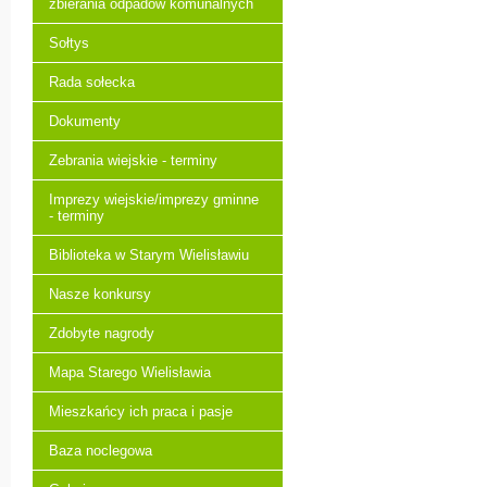
zbierania odpadów komunalnych
Sołtys
Rada sołecka
Dokumenty
Zebrania wiejskie - terminy
Imprezy wiejskie/imprezy gminne
- terminy
Biblioteka w Starym Wielisławiu
Nasze konkursy
Zdobyte nagrody
Mapa Starego Wielisławia
Mieszkańcy ich praca i pasje
Baza noclegowa