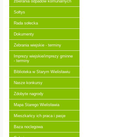
zbierania odpadów komunalnych
Sołtys
Rada sołecka
Dokumenty
Zebrania wiejskie - terminy
Imprezy wiejskie/imprezy gminne
- terminy
Biblioteka w Starym Wielisławiu
Nasze konkursy
Zdobyte nagrody
Mapa Starego Wielisławia
Mieszkańcy ich praca i pasje
Baza noclegowa